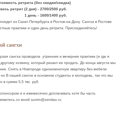
тоимость ретрита (без скидки/скидка)
весь ретрит (2 дня) - 2700/2500 руб.
1 день - 1600/1400 руб.
поедет из Санкт-Петербурга в Ростов-на-Дону. Сангха в Ростове
стные практики и один день ретрита. Присоединяйтесь!
ой сангхи
дская сангха проводила утренние и вечерние практики (и где я
 другому хозяину, который решил ее продать. До конца августа мы
ие. Снять в Новгороде однокомнатную квартиру без мебели
, но В нашей сангхе в основном студенты и молодежь, так что мы
 в сумме 5,5 твс. руб.
ь спонсором и и ежемесячно доплачивать хотя бы часть
яжитесь со мной sunim@zendao.ru