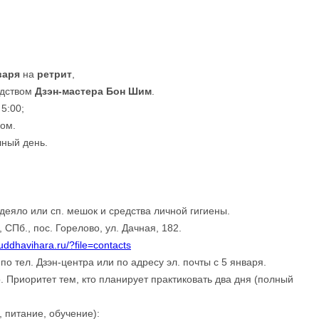
варя
на
ретрит
,
одством
Дзэн-мастера Бон Шим
.
 5:00;
ром.
лный день.
деяло или сп. мешок и средства личной гигиены.
 СПб., пос. Горелово, ул. Дачная, 182.
uddhavihara.ru/?file=contacts
по тел. Дзэн-центра или по адресу эл. почты с 5 января.
. Приоритет тем, кто планирует практиковать два дня (полный
, питание, обучение):