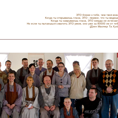
ЭТО ближе к тебе, чем твоя кож
Когда ты открываешь глаза, ЭТО - первое, что ты видиш
Когда ты закрываешь глаза, ЭТО никуда не исчезае
Но если ты пытаешься схватить ЭТО умом, оно уже за 80000 ли от те
(Дзен Мастер Та Хуэ