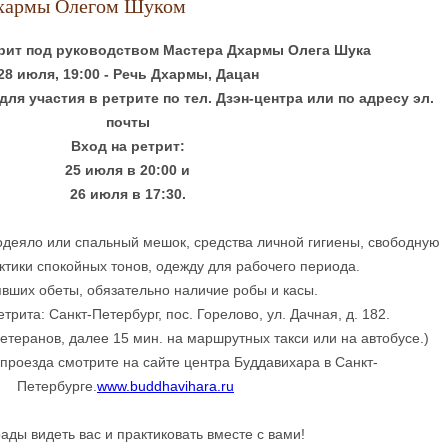
Дхармы Олегом Шуком
трит под руководством Мастера Дхармы Олега Шука
28 июля, 19:00 - Речь Дхармы, Дацан
ля участия в ретрите по тел. Дзэн-центра или по адресу эл.
почты
Вход на ретрит:
25 июля в 20:00 и
26 июля в 17:30.
одеяло или спальный мешок, средства личной гигиены, свободную
ктики спокойных тонов, одежду для рабочего периода.
вших обеты, обязательно наличие робы и касы.
рита: Санкт-Петербург, пос. Горелово, ул. Дачная, д. 182.
 Ветеранов, далее 15 мин. на маршрутных такси или на автобусе.)
проезда смотрите на сайте центра Буддавихара в Санкт-
Петербурге.
www.buddhavihara.ru
ады видеть вас и практиковать вместе с вами!